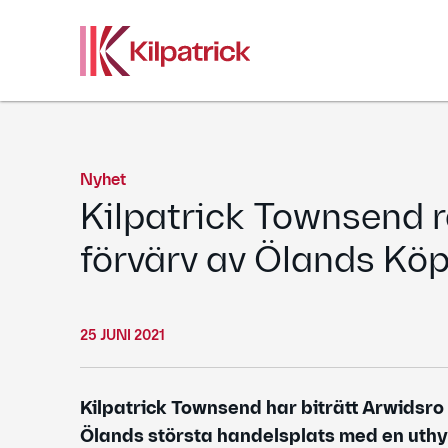
Skip
to
content
Nyhet
Kilpatrick Townsend r
förvärv av Ölands Kö
25 JUNI 2021
Kilpatrick Townsend har biträtt Arwidsro
Ölands största handelsplats med en uth