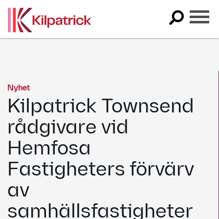
Skip
to
content
Nyhet
Kilpatrick Townsend
rådgivare vid
Hemfosa
Fastigheters förvärv
av
samhällsfastigheter