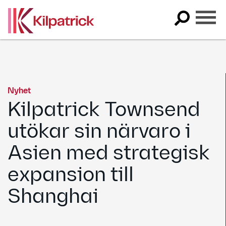
Skip
to
content
Nyhet
Kilpatrick Townsend
utökar sin närvaro i
Asien med strategisk
expansion till
Shanghai