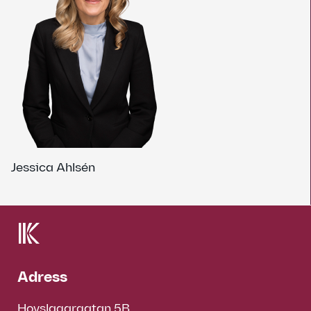
Jessica Ahlsén
Adress
Hovslagargatan 5B