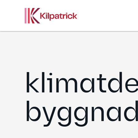
Skip
to
content
klimatde
byggnad