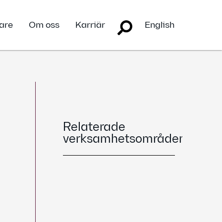
are
Om oss
Karriär
English
Relaterade
verksamhetsområden