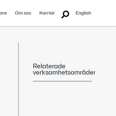
are
Om oss
Karriär
English
Relaterade
verksamhetsområden