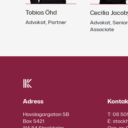
Tobias Öhd
Cecilia Jacob
Advokat, Partner
Advokat, Senior
Associate
Adress
Kontak
Hovslagargatan 5B
T:
08 50
Box 5421
E:
stock