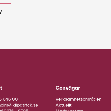
y
t
Genvägar
5 646 00
Verksamhetsområden
holm@kilpatrick.se
Aktuellt