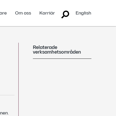
are
Om oss
Karriär
English
Relaterade
verksamhetsområden
rnen.