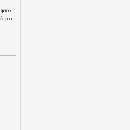
ljare
några