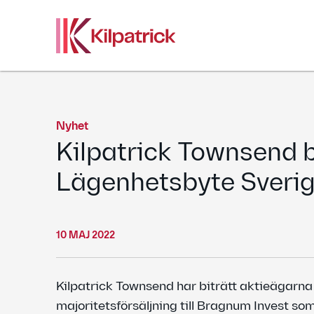
Skip
to
content
Nyhet
Kilpatrick Townsend bi
Lägenhetsbyte Sverige
10 MAJ 2022
Kilpatrick Townsend har biträtt aktieägarn
majoritetsförsäljning till Bragnum Invest s