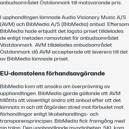
anbudsområdet Östdanmark till motsvarande pris.
I upphandlingen lämnade Audio Visionary Music A/S
(AVM) och BibMedia A/S (BibMedia) anbud. Eftersom
BibMedia hade erbjudit det lägsta priset tilldelades
de enligt metoden ramavtalet för anbudsområdet
Västdanmark. AVM tilldelades anbudsområdet
Östdanmark då AVM accepterade att leverera till det
av BibMedia lämnade priset.
EU-domstolens förhandsavgörande
BibMedia kom att ansöka om överprövning av
upphandlingen. BibMedia gjorde gällande att AVM
tillåtits att väsentligt ändra sitt anbud efter att det
lämnats in och att åtgärden stred mot förbudet mot
förhandlingar enligt likabehandlings- och
transparensprincipen. BibMedia fick framgång med
sin talan. Den upphandlande myndigheten, SKI, kom