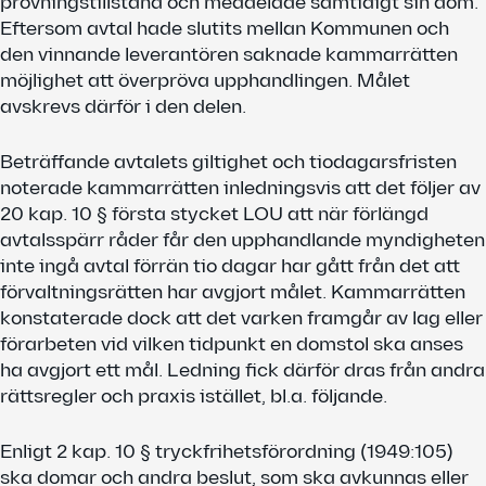
prövningstillstånd och meddelade samtidigt sin dom.
Eftersom avtal hade slutits mellan Kommunen och
den vinnande leverantören saknade kammarrätten
möjlighet att överpröva upphandlingen. Målet
avskrevs därför i den delen.
Beträffande avtalets giltighet och tiodagarsfristen
noterade kammarrätten inledningsvis att det följer av
20 kap. 10 § första stycket LOU att när förlängd
avtalsspärr råder får den upphandlande myndigheten
inte ingå avtal förrän tio dagar har gått från det att
förvaltningsrätten har avgjort målet. Kammarrätten
konstaterade dock att det varken framgår av lag eller
förarbeten vid vilken tidpunkt en domstol ska anses
ha avgjort ett mål. Ledning fick därför dras från andra
rättsregler och praxis istället, bl.a. följande.
Enligt 2 kap. 10 § tryckfrihetsförordning (1949:105)
ska domar och andra beslut, som ska avkunnas eller