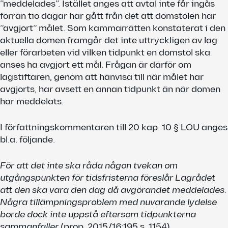
”meddelades”. Istället anges att avtal inte får ingås
förrän tio dagar har gått från det att domstolen har
”avgjort” målet. Som kammarrätten konstaterat i den
aktuella domen framgår det inte uttryckligen av lag
eller förarbeten vid vilken tidpunkt en domstol ska
anses ha avgjort ett mål. Frågan är därför om
lagstiftaren, genom att hänvisa till när målet har
avgjorts, har avsett en annan tidpunkt än när domen
har meddelats.
I författningskommentaren till 20 kap. 10 § LOU anges
bl.a. följande.
För att det inte ska råda någon tvekan om
utgångspunkten för tidsfristerna föreslår Lagrådet
att den ska vara den dag då avgörandet meddelades.
Några tillämpningsproblem med nuvarande lydelse
borde dock inte uppstå eftersom tidpunkterna
sammanfaller
(prop. 2015/16:195 s. 1154).