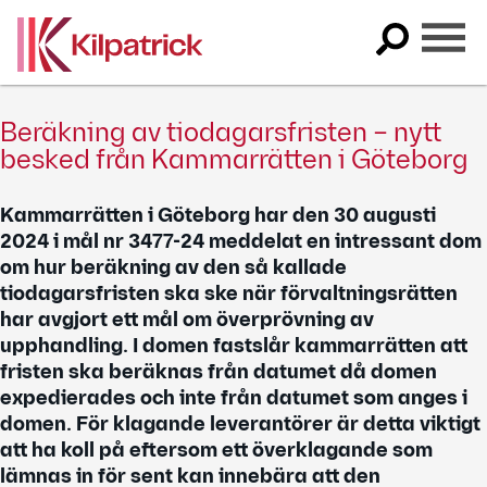
Skip
to
Etikett:
#toplarge
content
Beräkning av tiodagarsfristen – nytt
besked från Kammarrätten i Göteborg
Kammarrätten i Göteborg har den 30 augusti
2024 i mål nr 3477-24 meddelat en intressant dom
om hur beräkning av den så kallade
tiodagarsfristen ska ske när förvaltningsrätten
har avgjort ett mål om överprövning av
upphandling. I domen fastslår kammarrätten att
fristen ska beräknas från datumet då domen
expedierades och inte från datumet som anges i
domen. För klagande leverantörer är detta viktigt
att ha koll på eftersom ett överklagande som
lämnas in för sent kan innebära att den