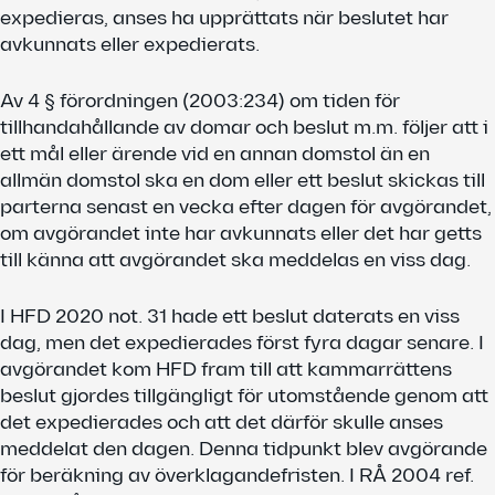
expedieras, anses ha upprättats när beslutet har
avkunnats eller expedierats.
Av 4 § förordningen (2003:234) om tiden för
tillhandahållande av domar och beslut m.m. följer att i
ett mål eller ärende vid en annan domstol än en
allmän domstol ska en dom eller ett beslut skickas till
parterna senast en vecka efter dagen för avgörandet,
om avgörandet inte har avkunnats eller det har getts
till känna att avgörandet ska meddelas en viss dag.
I HFD 2020 not. 31 hade ett beslut daterats en viss
dag, men det expedierades först fyra dagar senare. I
avgörandet kom HFD fram till att kammarrättens
beslut gjordes tillgängligt för utomstående genom att
det expedierades och att det därför skulle anses
meddelat den dagen. Denna tidpunkt blev avgörande
för beräkning av överklagandefristen. I RÅ 2004 ref.