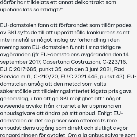
därför har tilldelats ett annat delkontrakt som
upphandlats samtidigt?”
EU-domstolen fann att förfarandet som tillämpades
av SKI syftade till att upprätthålla konkurrens samt
inte innehåller något inslag av förhandling i den
mening som EU-domstolen funnit i sina tidigare
avgöranden (jfr EU-domstolens avgöranden den 14
september 2017, Casertana Costruzioni, C‑223/16,
EU:C:2017:685, punkt 35, och den 3 juni 2021, Rad
Service m.fl., C-210/20, EU:C:2021:445, punkt 43). EU-
domstolen ansåg att den metod som valts
säkerställde att tilldelningskriteriet lägsta pris gavs
genomslag, utan att ge SKI möjlighet att i något
avseende avvika från kriteriet eller uppmana en
anbudsgivare att ändra på sitt anbud. Enligt EU-
domstolen är det de priser som offererats före
anbudstidens utgång som direkt och slutligt avgör
rangordningen för avtalet. Om alla anbudsgivare som