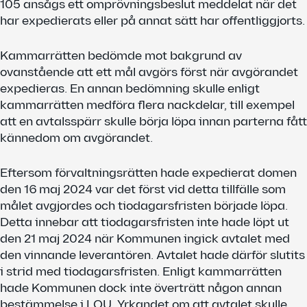
105 ansågs ett omprövningsbeslut meddelat när det
har expedierats eller på annat sätt har offentliggjorts.
Kammarrätten bedömde mot bakgrund av
ovanstående att ett mål avgörs först när avgörandet
expedieras. En annan bedömning skulle enligt
kammarrätten medföra flera nackdelar, till exempel
att en avtalsspärr skulle börja löpa innan parterna fått
kännedom om avgörandet.
Eftersom förvaltningsrätten hade expedierat domen
den 16 maj 2024 var det först vid detta tillfälle som
målet avgjordes och tiodagarsfristen började löpa.
Detta innebar att tiodagarsfristen inte hade löpt ut
den 21 maj 2024 när Kommunen ingick avtalet med
den vinnande leverantören. Avtalet hade därför slutits
i strid med tiodagarsfristen. Enligt kammarrätten
hade Kommunen dock inte överträtt någon annan
bestämmelse i LOU. Yrkandet om att avtalet skulle