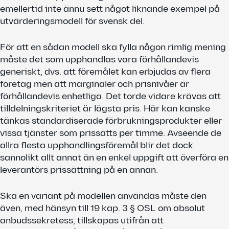
emellertid inte ännu sett något liknande exempel på
utvärderingsmodell för svensk del.
För att en sådan modell ska fylla någon rimlig mening
måste det som upphandlas vara förhållandevis
generiskt, dvs. att föremålet kan erbjudas av flera
företag men att marginaler och prisnivåer är
förhållandevis enhetliga. Det torde vidare krävas att
tilldelningskriteriet är lägsta pris. Här kan kanske
tänkas standardiserade förbrukningsprodukter eller
vissa tjänster som prissätts per timme. Avseende de
allra flesta upphandlingsföremål blir det dock
sannolikt allt annat än en enkel uppgift att överföra en
leverantörs prissättning på en annan.
Ska en variant på modellen användas måste den
även, med hänsyn till 19 kap. 3 § OSL om absolut
anbudssekretess, tillskapas utifrån att