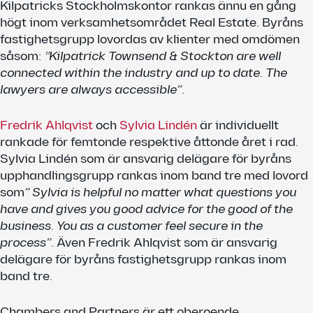
Kilpatricks Stockholmskontor rankas ännu en gång
högt inom verksamhetsområdet Real Estate. Byråns
fastighetsgrupp lovordas av klienter med omdömen
såsom:
“Kilpatrick Townsend & Stockton are well
connected within the industry and up to date.
The
lawyers are always accessible”
.
Fredrik Ahlqvist
och
Sylvia Lindén
är individuellt
rankade för femtonde respektive åttonde året i rad.
Sylvia Lindén som är ansvarig delägare för byråns
upphandlingsgrupp rankas inom band tre med lovord
som
” Sylvia is helpful no matter what questions you
have and gives you good advice for the good of the
business.
You as a customer feel secure in the
process”
. Även Fredrik Ahlqvist som är ansvarig
delägare för byråns fastighetsgrupp rankas inom
band tre.
Chambers and Partners är ett oberoende