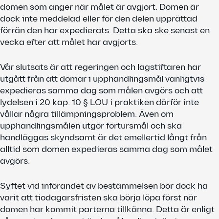
domen som anger när målet är avgjort. Domen är
dock inte meddelad eller för den delen upprättad
förrän den har expedierats. Detta ska ske senast en
vecka efter att målet har avgjorts.
Vår slutsats är att regeringen och lagstiftaren har
utgått från att domar i upphandlingsmål vanligtvis
expedieras samma dag som målen avgörs och att
lydelsen i 20 kap. 10 § LOU i praktiken därför inte
vållar några tillämpningsproblem. Även om
upphandlingsmålen utgör förtursmål och ska
handläggas skyndsamt är det emellertid långt från
alltid som domen expedieras samma dag som målet
avgörs.
Syftet vid införandet av bestämmelsen bör dock ha
varit att tiodagarsfristen ska börja löpa först när
domen har kommit parterna tillkänna. Detta är enligt