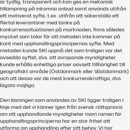
är tydlig, transparent och kan ges en mekanisk
tillämpning på inkomna anbud samt används utifrån
ett motiverat syfte, t.ex. utifrån att säkerställa ett
flertal leverantörer med tanke på
konkurrenssituationen på marknaden, finns således
mycket som talar för att metoden inte kommer på
kant med upphandlingsprincipernas syfte. Med
metoden kunde SKI uppnå det som troligen var det
avsedda syftet, dvs. att avropande myndigheter
kunde erhålla enhetliga priser oavsett tillhörighet till
geografiskt område (Östdanmark eller Västdanmark)
och att dessa var de mest konkurrenskraftiga, dvs.
lägsta möjliga.
Den lösningen som användes av SKI ligger troligen i
linje med det vi känner igen från svensk rättspraxis
om att upphandlande myndigheter inom ramen för
upphandlingsprinciperna har en stor frihet att
utforma sin upphandling efter sitt behov. Vi har