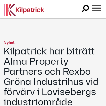
Skip
to
content
Nyhet
Kilpatrick har biträtt
Alma Property
Partners och Rexbo
Gröna Industrihus vid
förvärv i Lovisebergs
industriområde