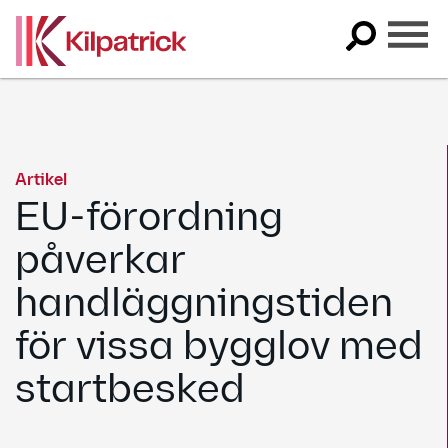
Skip
to
content
Artikel
EU-förordning
påverkar
handläggningstiden
för vissa bygglov med
startbesked