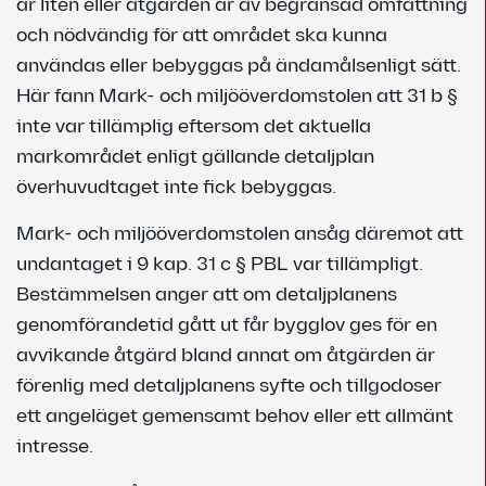
är liten eller åtgärden är av begränsad omfattning
och nödvändig för att området ska kunna
användas eller bebyggas på ändamålsenligt sätt.
Här fann Mark- och miljööverdomstolen att 31 b §
inte var tillämplig eftersom det aktuella
markområdet enligt gällande detaljplan
överhuvudtaget inte fick bebyggas.
Mark- och miljööverdomstolen ansåg däremot att
undantaget i 9 kap. 31 c § PBL var tillämpligt.
Bestämmelsen anger att om detaljplanens
genomförandetid gått ut får bygglov ges för en
avvikande åtgärd bland annat om åtgärden är
förenlig med detaljplanens syfte och tillgodoser
ett angeläget gemensamt behov eller ett allmänt
intresse.