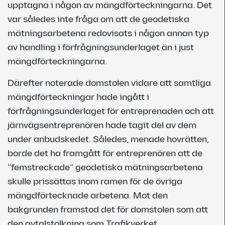
upptagna i någon av mängdförteckningarna. Det
var således inte fråga om att de geodetiska
mätningsarbetena redovisats i någon annan typ
av handling i förfrågningsunderlaget än i just
mängdförteckningarna.
Därefter noterade domstolen vidare att samtliga
mängdförteckningar hade ingått i
förfrågningsunderlaget för entreprenaden och att
järnvägsentreprenören hade tagit del av dem
under anbudskedet. Således, menade hovrätten,
borde det ha framgått för entreprenören att de
”femstreckade” geodetiska mätningsarbetena
skulle prissättas inom ramen för de övriga
mängdförtecknade arbetena. Mot den
bakgrunden framstod det för domstolen som att
den avtalstolkning som Trafikverket