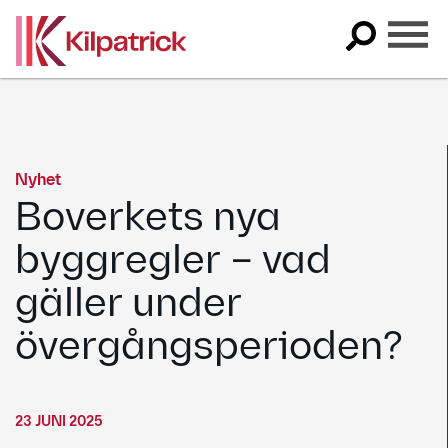
Skip
to
content
Nyhet
Boverkets nya
byggregler – vad
gäller under
övergångsperioden?
23 JUNI 2025