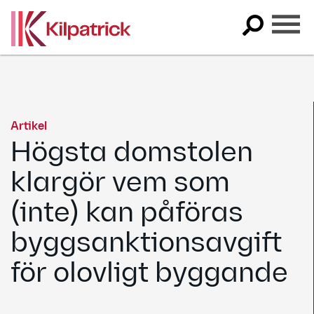
Skip
to
content
Artikel
Högsta domstolen
klargör vem som
(inte) kan påföras
byggsanktionsavgift
för olovligt byggande