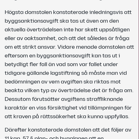
Högsta domstolen konstaterade inledningsvis att
byggsanktionsavgift ska tas ut även om den
aktuella överträdelsen inte har skett uppsåtligen
eller av oaktsamhet, och att det således är fråga
om ett strikt ansvar. Vidare menade domstolen att
eftersom en byggsanktionsavgift kan tas ut i
betydligt fler fall än vad som var fallet under
tidigare gällande lagstiftning så måste man vid
bedömningen av vem avgiften ska riktas mot
beakta vilken typ av överträdelse det är fråga om.
Dessutom förutsätter avgiftens straffliknande
karaktär en viss försiktighet vid tillämpningen för
att kraven på rättssäkerhet ska kunna uppfyllas.
Därefter konstaterade domstolen att det följer av
11 kap. 57 § plan- och bygglagen att en