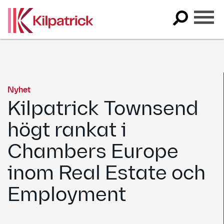
Skip
to
content
Nyhet
Kilpatrick Townsend
högt rankat i
Chambers Europe
inom Real Estate och
Employment