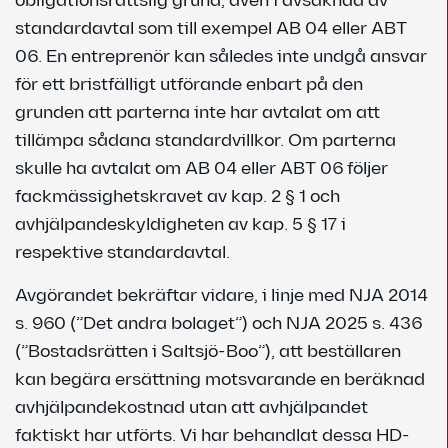
obligationsrättslig grund, även i avsaknad av
standardavtal som till exempel AB 04 eller ABT
06. En entreprenör kan således inte undgå ansvar
för ett bristfälligt utförande enbart på den
grunden att parterna inte har avtalat om att
tillämpa sådana standardvillkor. Om parterna
skulle ha avtalat om AB 04 eller ABT 06 följer
fackmässighetskravet av kap. 2 § 1 och
avhjälpandeskyldigheten av kap. 5 § 17 i
respektive standardavtal.
Avgörandet bekräftar vidare, i linje med NJA 2014
s. 960 (”Det andra bolaget”) och NJA 2025 s. 436
(”Bostadsrätten i Saltsjö-Boo”), att beställaren
kan begära ersättning motsvarande en beräknad
avhjälpandekostnad utan att avhjälpandet
faktiskt har utförts. Vi har behandlat dessa HD-