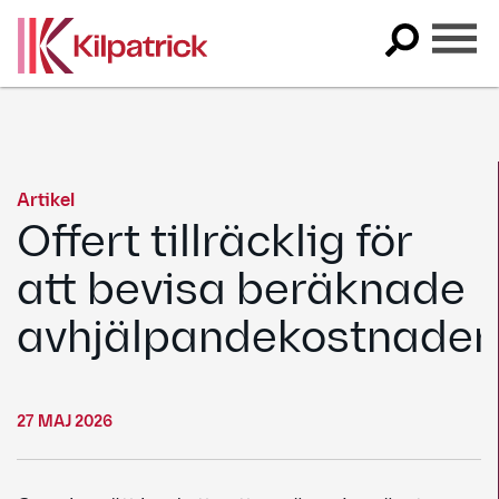
Skip
to
content
Artikel
Offert tillräcklig för
att bevisa beräknade
avhjälpandekostnader
27 MAJ 2026