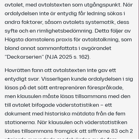
avtalet, med avtalstexten som utgångspunkt. När
ordalydelsen inte är entydig får ledning sökas i
andra faktorer, såsom avtalets systematik, dess
syfte och en rimlighetsbedömning. Detta följer av
Högsta domstolens praxis för avtalstolkning, som
bland annat sammanfattats i avgörandet
”Deckarserien” (NJA 2025 s. 162).
Hovrätten fann att avtalstexten inte gav ett
entydigt svar. Visserligen kunde ordalydelsen i sig
läsas på det sätt entreprenören förespråkade,
men klausulen måste läsas tillsammans med den
till avtalet bifogade väderstatistiken – ett
dokument med historiska mätdata från de fem
stationerna. När klausulen och väderstatistiken
lästes tillsammans framgick att siffrorna 83 och 2