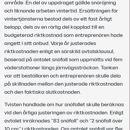
område. En del av uppdraget gällde snöröjning
och liknande arbeten vintertid. Ersättningen för
vintertjänsterna bestod dels av ett fast årligt
belopp, dels av en rörlig del kopplad till en
budgeterad riktkostnad som entreprenören hade
angett i sitt anbud. Varje år justerades
riktkostnaden enligt en särskild avtalsklausul,
baserad på antalet snöfall som uppmätts vid fem
väderstationer längs järnvägssträckan. Tanken
var att beställaren och entreprenören skulle dela
på skillnaden mellan den justerade riktkostnaden
och den faktiska slutkostnaden.
Tvisten handlade om hur snöfallet skulle beräknas
vid den årliga justeringen av riktkostnaden. Enligt
avtalet inräknades ”83 snöfall” och ”2 snöfall över
10 cm” i riktkostnaden. Om antalet snöfall var fler