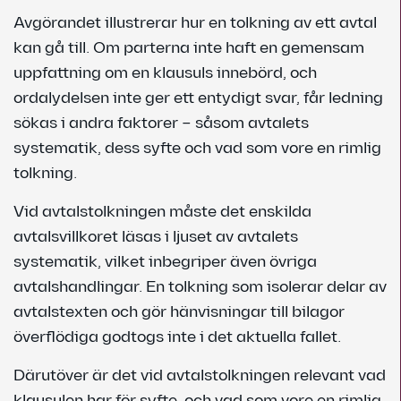
Avgörandet illustrerar hur en tolkning av ett avtal
kan gå till. Om parterna inte haft en gemensam
uppfattning om en klausuls innebörd, och
ordalydelsen inte ger ett entydigt svar, får ledning
sökas i andra faktorer – såsom avtalets
systematik, dess syfte och vad som vore en rimlig
tolkning.
Vid avtalstolkningen måste det enskilda
avtalsvillkoret läsas i ljuset av avtalets
systematik, vilket inbegriper även övriga
avtalshandlingar. En tolkning som isolerar delar av
avtalstexten och gör hänvisningar till bilagor
överflödiga godtogs inte i det aktuella fallet.
Därutöver är det vid avtalstolkningen relevant vad
klausulen har för syfte, och vad som vore en rimlig