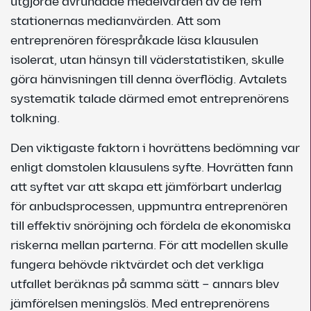
utgjorde avrundade medelvärden av de fem
stationernas medianvärden. Att som
entreprenören förespråkade läsa klausulen
isolerat, utan hänsyn till väderstatistiken, skulle
göra hänvisningen till denna överflödig. Avtalets
systematik talade därmed emot entreprenörens
tolkning.
Den viktigaste faktorn i hovrättens bedömning var
enligt domstolen klausulens syfte. Hovrätten fann
att syftet var att skapa ett jämförbart underlag
för anbudsprocessen, uppmuntra entreprenören
till effektiv snöröjning och fördela de ekonomiska
riskerna mellan parterna. För att modellen skulle
fungera behövde riktvärdet och det verkliga
utfallet beräknas på samma sätt – annars blev
jämförelsen meningslös. Med entreprenörens